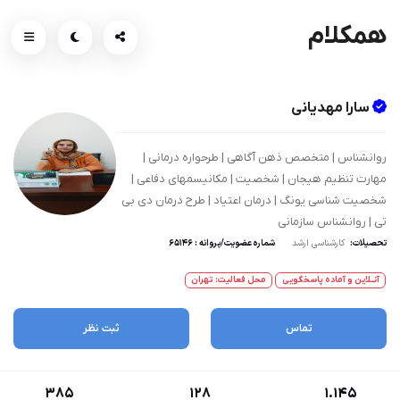
همکلام
سارا مهدیانی
روانشناس | متخصص ذهن آگاهی | طرحواره درمانی |
مهارت تنظیم هیجان | شخصیت | مکانیسمهای دفاعی |
شخصیت شناسی یونگ | درمان اعتیاد | طرح درمان دی بی
تی | روانشناس سازمانی
تحصیلات:
کارشناسی ارشد
شماره عضویت/پروانه : 65146
آنــلاین و آماده پاسخگویی
محل فعالیت: تهران
تماس
ثبت نظر
385
128
1.145