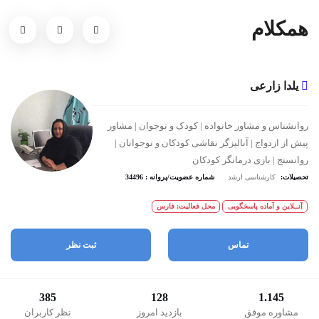
همکلام
یلدا زارعی
روانشناس و مشاور خانواده | کودک و نوجوان | مشاور
پیش از ازدواج | آنالیزگر نقاشی کودکان و نوجوانان |
روانسنج | بازی درمانگر کودکان
تحصیلات:
کارشناسی ارشد
شماره عضویت/پروانه : 34496
آنــلاین و آماده پاسخگویی
محل فعالیت: فارس
تماس
ثبت نظر
385
128
1.145
مشاوره موفق
بازدید امروز
نظر کاربران