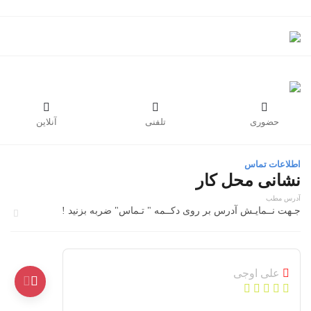



حضوری
تلفنی
آنلاین
اطلاعات تماس
نشانی محل کار
آدرس مطب
جـهت نــمایـش آدرس بر روی دکــمه " تـماس" ضربه بزنید !
علی اوجی