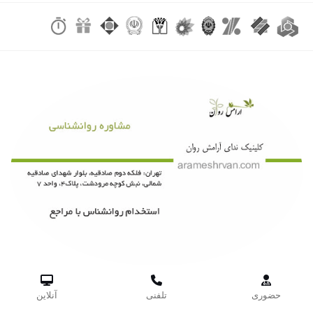



حضوری
تلفنی
آنلاین