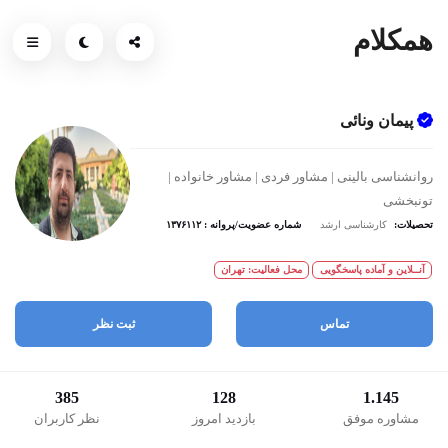
همکلام
پیمان ونائی
روانشناسی بالینی | مشاور فردی | مشاور خانواده |
تونبخشی
تحصیلات:
کارشناسی ارشد
شماره عضویت/پروانه : ۱۳۷۶۱۱۲
آنــلاین و آماده پاسخگویی
محل فعالیت: تهران
تماس
ثبت نظر
385
128
1.145
مشاوره موفق
بازدید امروز
نظر کاربران