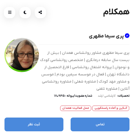
همکلام
پری سیما مظهری
پری سیما مظهری مشاور روانشناس همدان | بیش از
بیست سال سابقه درمانگری | متخصص روانشناسی کودک
و نوجوان | پروانه اشتغال روانشناسی | فارغ التحصیل از
دانشگاه تهران | فعال در موسسه سیمین بودم | موسس
و مشاور مهد کودک | مشاوره شغلی | مشاوره روانشناسی
آنلاین | مشاوره تلفنی
تحصیلات:
کارشناسی ارشد
شماره عضویت/پروانه : 1809615
آنــلاین و آماده پاسخگویی
محل فعالیت: همدان
تماس
ثبت نظر