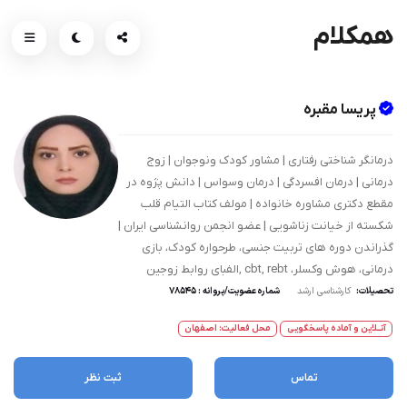
همکلام
پریسا مقبره
درمانگر شناختی رفتاری | مشاور کودک ونوجوان | زوج
درمانی | درمان افسردگی | درمان وسواس | دانش پژوه در
مقطع دکتری مشاوره خانواده | مولف کتاب التیام قلب
شکسته از خیانت زناشویی | عضو انجمن روانشناسی ایران |
گذراندن دوره های تربیت جنسی، طرحواره کودک، بازی
درمانی، هوش وکسلر، cbt, rebt ,الفبای روابط زوجین
تحصیلات:
کارشناسی ارشد
شماره عضویت/پروانه : ۷۸۵۴۵
آنــلاین و آماده پاسخگویی
محل فعالیت: اصفهان
تماس
ثبت نظر