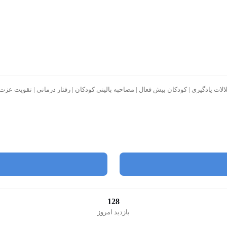
لالات یادگیری | کودکان بیش فعال | مصاحبه بالینی کودکان | رفتار درمانی | تقویت عز
128
بازدید امروز