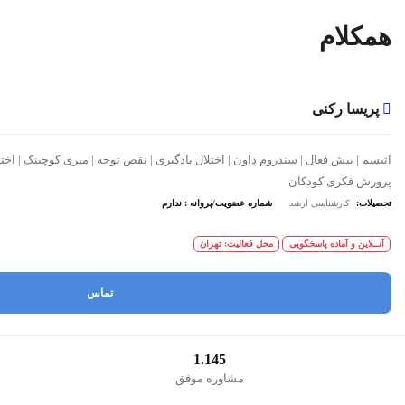
همکلام
پریسا رکنی
اتیسم | بیش فعال | سندروم داون | اختلال یادگیری | نقص توجه | مبری کوچینک | اخت
پرورش فکری کودکان
تحصیلات:
کارشناسی ارشد
شماره عضویت/پروانه : ندارم
آنــلاین و آماده پاسخگویی
محل فعالیت: تهران
تماس
1.145
مشاوره موفق