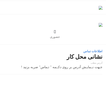

حضوری
اطلاعات تماس
نشانی محل کار
آدرس مطب
جـهت نــمایـش آدرس بر روی دکــمه " تـماس" ضربه بزنید !