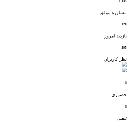
1.145
مشاوره موفق
128
بازدید امروز
385
نظر کاربران

حضوری

تلفنی