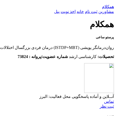
همکلام
مشاورین
ثبت نام
خانه
اخذ نوبت
پنل
همکلام
پرستو ساعی
روان‌درمانگر پویشی (ISTDP+MBT) درمان فردی بزرگسال اختلالات اضطرابی،افسردگی،اختلالات شخصیت ،وسواس و... انجام آزمون ارزیابی شخصیت سواپ مشاوره پیش از ازدواج
تحصیلات:
کارشناسی ارشد
شماره عضویت/پروانه : 73824
آنــلاین و آماده پاسخگویی
محل فعالیت: البرز
تماس
ثبت نظر