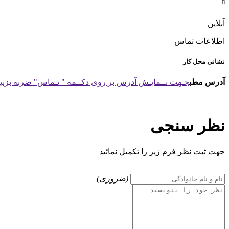

آنلاین
اطلاعات تماس
نشانی محل کار
آدرس مطب
جـهت نــمایـش آدرس بر روی دکــمه " تـماس" ضربه بزنید
نظر سنجی
جهت ثبت نظر فرم زیر را تکمیل نمائید
(ضروری)