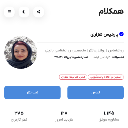
همکلام
پارمیس هزاری
روانشناس | رواندرمانگر | متخصص روانشناسی بالینی
تحصیلات:
کارشناسی ارشد
شماره عضویت/پروانه : 27862
آنــلاین و آماده پاسخگویی
محل فعالیت: تهران
تماس
ثبت نظر
385
128
1.145
مشاوره موفق
بازدید امروز
نظر کاربران