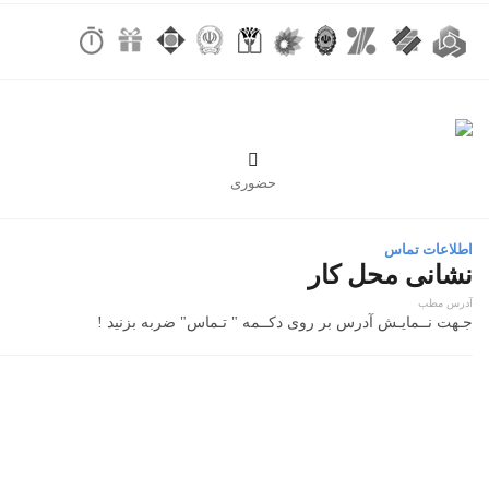

حضوری
اطلاعات تماس
نشانی محل کار
آدرس مطب
جـهت نــمایـش آدرس بر روی دکــمه " تـماس" ضربه بزنید !