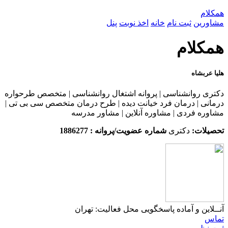
همکلام
مشاورین
ثبت نام
خانه
اخذ نوبت
پنل
همکلام
هلیا عربشاه
دکتری روانشناسی | پروانه اشتغال روانشناسی | متخصص طرحواره
درمانی | درمان فرد خیانت دیده | طرح درمان متخصص سی بی تی |
مشاوره فردی | مشاوره آنلاین | مشاور مدرسه
تحصیلات:
دکتری
شماره عضویت/پروانه : 1886277
آنــلاین و آماده پاسخگویی
محل فعالیت: تهران
تماس