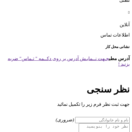
تلفنی

آنلاین
اطلاعات تماس
نشانی محل کار
آدرس مطب
جـهت نــمایـش آدرس بر روی دکــمه " تـماس" ضربه
بزنید !
نظر سنجی
جهت ثبت نظر فرم زیر را تکمیل نمائید
(ضروری)