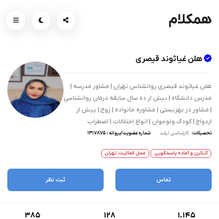
همکلام
هلن غیاثوند قیصری
هلن غیاثوند قیصری روانشناس تهران | مشاور مدرسه |
مدرس دانشگاه | بیش از ده سال سابقه درمان روانشناسی
| مشاور در بهزیستی | مشاوره خانواده | زوج | پیش از
ازدواج | کودک ونوجوان | انواع اختلالات | اضطراب
تحصیلات:
کارشناسی ارشد
شماره عضویت/پروانه : 1317875
آنــلاین و آماده پاسخگویی
محل فعالیت: تهران
تماس
ثبت نظر
385
128
1.145