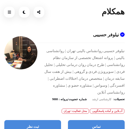
همکلام
نیلوفر حسیبی
نیلوفر حسیبی روانشناس بالینی تهران | روانشناسی
بالینی | پروانه اشتغال تخصصی از سازمان نظام
روانشناسی | طرح درمان روان درمانی تحلیلی | تحلیل
فردی‌ | سوپرویژن فردی و گروهی | بیش از هفت سال
سابقه درمان | متخصص درمان اختلالات اضطرابی |
افسردگی | وسواس | مشاوره حضو ی | مشاوره
روانشناسی آنلاین
تحصیلات:
کارشناسی ارشد
شماره عضویت/پروانه : 9888
آنــلاین و آماده پاسخگویی
محل فعالیت: تهران
تماس
ثبت نظر