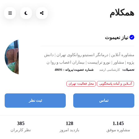
همکلام
نیاز نعیموت
مشاوره آنلاین | درمانگر انستیتو روانکاوی تهران | دانش
پژوه | مشاور | نورو تراپیست | بیماران اعصاب و روا ن
تحصیلات:
کارشناسی ارشد
شماره عضویت/پروانه : 48691
آنــلاین و آماده پاسخگویی
محل فعالیت: تهران
تماس
ثبت نظر
385
128
1.145
مشاوره موفق
بازدید امروز
نظر کاربران