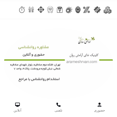



حضوری
تلفنی
آنلاین