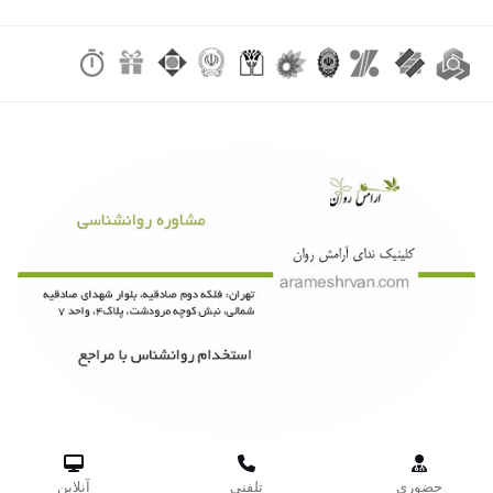



حضوری
تلفنی
آنلاین