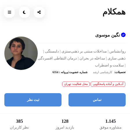
همکلام
نگین موسوی
روانشناس | مداخلات مبتنی بر ذهنی‌ستزی | دلبستگی |
ذهنی سازی | مداخله در بحران | درمان التقاطی افسردگی
| سلامت و اضطراب
تحصیلات:
کارشناسی ارشد
شماره عضویت/پروانه : 6354
آنــلاین و آماده پاسخگویی
محل فعالیت: تهران
تماس
ثبت نظر
385
128
1.145
مشاوره موفق
بازدید امروز
نظر کاربران