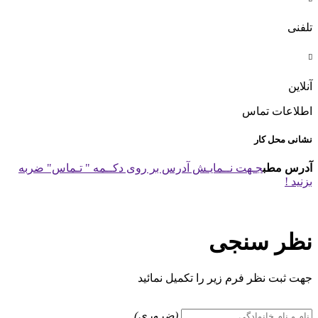
تلفنی

آنلاین
اطلاعات تماس
نشانی محل کار
آدرس مطب
جـهت نــمایـش آدرس بر روی دکــمه " تـماس" ضربه
بزنید !
نظر سنجی
جهت ثبت نظر فرم زیر را تکمیل نمائید
(ضروری)