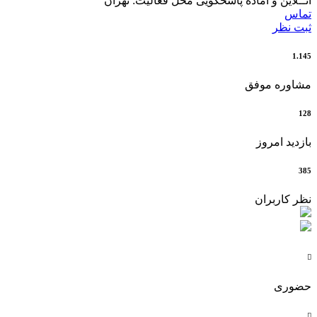
آنــلاین و آماده پاسخگویی
محل فعالیت: تهران
تماس
ثبت نظر
1.145
مشاوره موفق
128
بازدید امروز
385
نظر کاربران

حضوری
