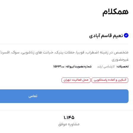
همکلام
نعیم قاسم آبادی
غیرحضوری
تحصیلات:
کارشناسی ارشد
شماره عضویت/پروانه : ۱۵۶۶۲۰۰
آنــلاین و آماده پاسخگویی
محل فعالیت: تهران
تماس
1.145
مشاوره موفق