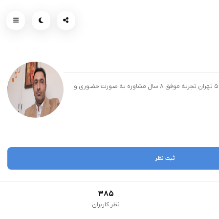
متخصص در زمینه اضطراب، فوبیا، حملات پنیک، خیانت های زناشویی، سوگ، افسردگی، طلاق و اختلافات زناشویی رویکرد cbt و طرجواره درمانی دارای پروانه فعالیت منطقه ۵ تهران تجربه موفق ۸ سال مشاوره به صورت حضوری و
ثبت نظر
385
نظر کاربران