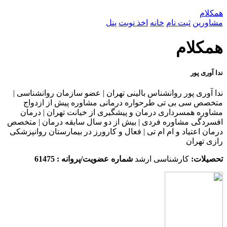
همکلام
مشاورین
ثبت نام
خانه
اخذ نوبت
پنل
همکلام
ندا آوری پور
ندا آوری پور روانشناس بالینی تهران | عضو سازمان روانشناسی |
متخصص سی بی تی طرحواره درمانی مشاوره پیش از ازدواج
مشاوره همسرداری درمان و پیشگیری از خیانت تهران | درمان
افسردگی مشاوره فردی | بیش از دو سال سابقه درمان | متخصص
درمان اعتیاد و ام ام تی | فعال و کارورز در بیمارستان روانپزشکی
رازی تهران
تحصیلات:
کارشناسی ارشد
شماره عضویت/پروانه : 61475