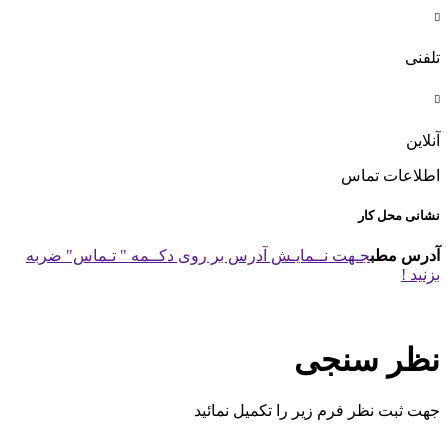

تلفنی

آنلاین
اطلاعات تماس
نشانی محل کار
آدرس مطب
جـهت نــمایـش آدرس بر روی دکــمه " تـماس" ضربه
بزنید !
نظر سنجی
جهت ثبت نظر فرم زیر را تکمیل نمائید