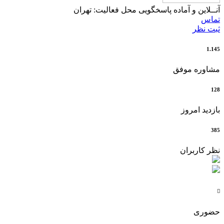
آنــلاین و آماده پاسخگویی
محل فعالیت: تهران
تماس
ثبت نظر
1.145
مشاوره موفق
128
بازدید امروز
385
نظر کاربران

حضوری