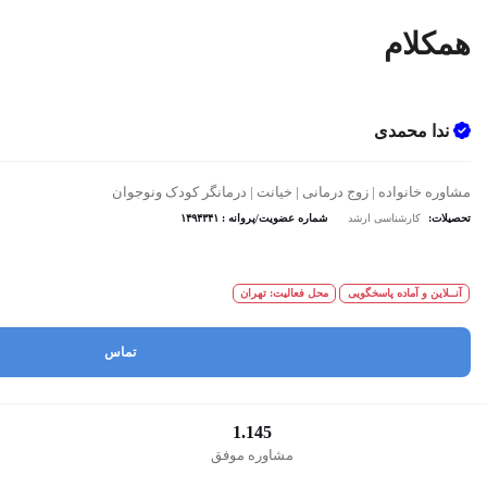
همکلام
ندا محمدی
مشاوره خانواده | زوج درمانی | خیانت | درمانگر کودک ونوجوان
تحصیلات:
کارشناسی ارشد
شماره عضویت/پروانه : ۱۴۹۴۳۴۱
آنــلاین و آماده پاسخگویی
محل فعالیت: تهران
تماس
1.145
مشاوره موفق