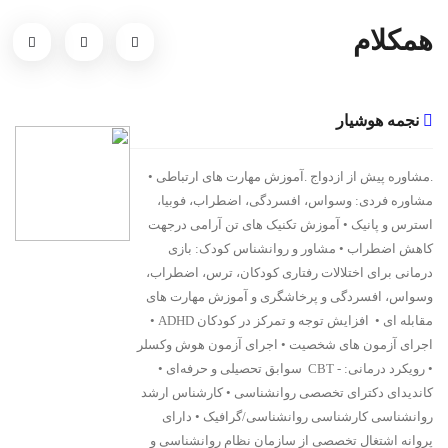
همکلام
نجمه هوشیار
.مشاوره پیش از ازدواج .آموزش مهارت های ارتباطی •
مشاوره فردی: وسواس، افسردگی، اضطراب، فوبیا،
استرس و پانیک • آموزش تکنیک های تن آرامی درجهت
کاهش اضطراب • مشاور و روانشناس کودک: بازی
درمانی برای اختلالات رفتاری کودکان، ترس، اضطراب،
وسواس، افسردگی و پرخاشگری و آموزش مهارت های
مقابله ای • افزایش توجه و تمرکز در کودکان ADHD •
اجرای آزمون های شخصیت • اجرای آزمون هوش وکسلر
• رویکرد درمانی: - CBT سوابق تحصیلی و حرفه‌ای •
کاندیدای دکترای تخصصی روانشناسی • کارشناس ارشد
روانشناسی کارشناسی روانشناسی/گرافیک • دارای
پروانه اشتغال تخصصی از سازمان نظام روانشناسی و