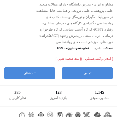
مشاوره ایران • مدرس دانشگاه • دارای مقالات متعدد
علمی پژوهشی، علمی ترویجی و همایشی قابل مشاهده
در سیویلیکا، مگیران و نورمگز نویسنده کتاب های
روانشناسی • گذراندن کارگاه های: - درمان شناختی-
رفتاری (CBT) - کارگاه آسیب شناسی کارگاه طرحواره
درمانی - درمان مبتنی بر پذیرش و تعهد (ACT) گذراندن
دوره های آموزشی تست های روانشناسی
تحصیلات:
دکتری
شماره عضویت/پروانه : 44572
آنــلاین و آماده پاسخگویی
محل فعالیت: فارس
تماس
ثبت نظر
385
128
1.145
مشاوره موفق
بازدید امروز
نظر کاربران