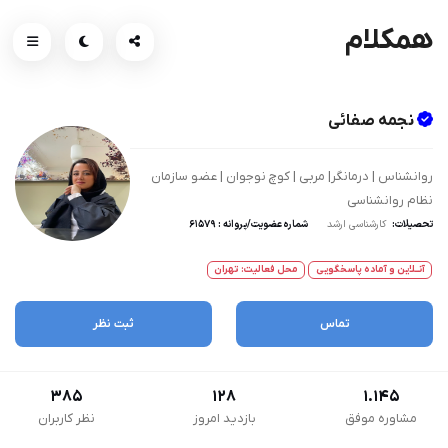
همکلام
نجمه صفائی
روانشناس | درمانگر| مربی | کوچ نوجوان | عضو سازمان
نظام روانشناسی
تحصیلات:
کارشناسی ارشد
شماره عضویت/پروانه : ۶۱۵۷۹
آنــلاین و آماده پاسخگویی
محل فعالیت: تهران
تماس
ثبت نظر
385
128
1.145
مشاوره موفق
بازدید امروز
نظر کاربران