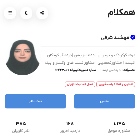
همکلام
مهشید شرفی
درمانگرکودک و نوجوان | دمنتالیزیشن |درمانگر کودکان
اتیسم | مشاورتحصیلی | مشاور تست های وکسلر و بینه
تحصیلات:
کارشناسی ارشد
شماره عضویت/پروانه : 1644306
آنــلاین و آماده پاسخگویی
محل فعالیت: تهران
تماس
ثبت نظر
385
128
1.145
مشاوره موفق
بازدید امروز
نظر کاربران