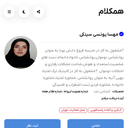
همکلام
مهسا یونسی سینکی
?مشغول به کار در مدرسه فروغ دانش پویا به عنوان
روانشناس نوجوان،روانشناس خانواده،انجام تست های
شخصیت،استعداد و هوش،شناخت مشکلات رفتاری و
اختلالات نوجوان. ?مشغول به کار در کلینیک ترک اعتیاد
بهین آتیه به عنوان روانشناس ،مشاوره اعتیاد،مشاوره
خانواده ،مشاوره فردی،تست اضطراب و افسردگی
تحصیلات:
کارشناسی ارشد
شماره عضویت/پروانه : شماره نظام هفته
آینده دریافت میکنم
آنــلاین و آماده پاسخگویی
محل فعالیت: تهران
تماس
ثبت نظر