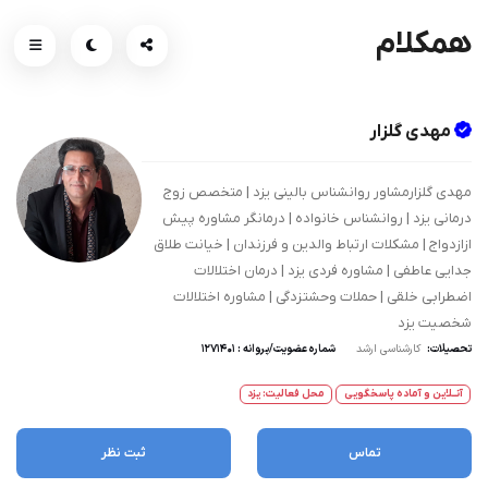
همکلام
مهدی گلزار
مهدی گلزارمشاور روانشناس بالینی یزد | متخصص زوج
درمانی یزد | روانشناس خانواده | درمانگر مشاوره پیش
ازازدواج | مشکلات ارتباط والدین و فرزندان | خیانت طلاق
جدایی عاطفی | مشاوره فردی یزد | درمان اختلالات
اضطرابی خلقی | حملات وحشتزدگی | مشاوره اختلالات
شخصیت یزد
تحصیلات:
کارشناسی ارشد
شماره عضویت/پروانه : 1271401
آنــلاین و آماده پاسخگویی
محل فعالیت: یزد
تماس
ثبت نظر