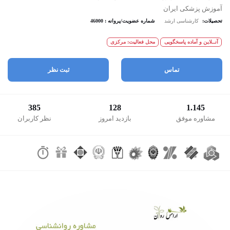
آموزش پزشکی ایران
تحصیلات:
کارشناسی ارشد
شماره عضویت/پروانه : 46000
آنــلاین و آماده پاسخگویی
محل فعالیت: مرکزی
تماس
ثبت نظر
385
128
1.145
مشاوره موفق
بازدید امروز
نظر کاربران