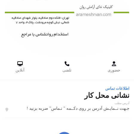



حضوری
تلفنی
آنلاین
اطلاعات تماس
نشانی محل کار
آدرس مطب
جـهت نــمایـش آدرس بر روی دکــمه " تـماس" ضربه بزنید !