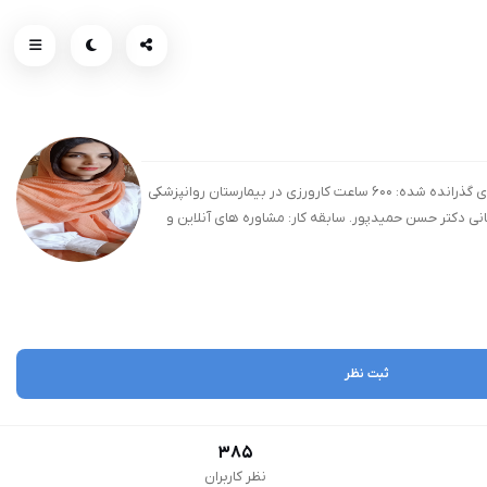
مهتا نورمحمدی مجرد، ۲۸ ساله، ساکن تهران. کارشناسی ارشد روانشناسی بالینی دانشگاه آزاد واحد علوم و تحقیقات. کارشناسی روانشناسی دانشگاه سراسری زنجان. دوره های گذرانده شده: ۶۰۰ ساعت کارورزی در بیمارستان روانپزشکی
موزش اختلالات شخصیت دکتر علیرضا طهماسب. ۲۴ ساعت آموزش رویکرد طرحواره درمانی دکتر حسن حمیدپور. سابقه کار: مشاوره های آنلاین و
ثبت نظر
385
نظر کاربران