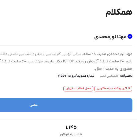
همکلام
مهتا نورمحمدی
حضوری به مدت ۲ سال.
تحصیلات:
کارشناسی ارشد
شماره عضویت/پروانه : 71559
آنــلاین و آماده پاسخگویی
محل فعالیت: تهران
تماس
1.145
مشاوره موفق