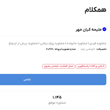
همکلام
ملیحه کیان مهر
مشاوره فردی | مشاوره خانواده | مشاوره زوج درمانی | مشاوره پیش از ازدواج
تحصیلات:
کارشناسی ارشد
شماره عضویت/پروانه : ۶۰۲۷۸
آنــلاین و آماده پاسخگویی
محل فعالیت: خراسان رضوی
تماس
1.145
مشاوره موفق