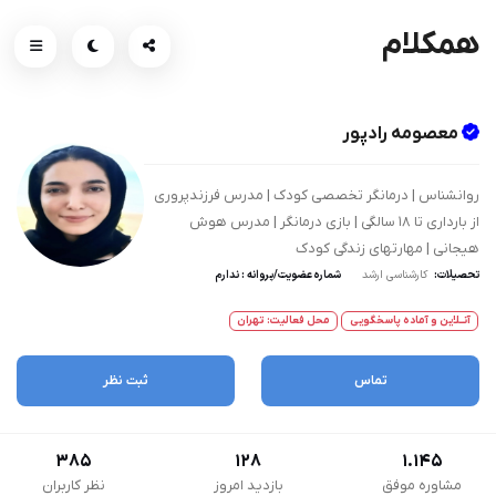
همکلام
معصومه رادپور
روانشناس | درمانگر تخصصی کودک | مدرس فرزندپروری
از بارداری تا 18 سالگی | بازی درمانگر | مدرس هوش
هیجانی | مهارتهای زندگی کودک
تحصیلات:
کارشناسی ارشد
شماره عضویت/پروانه : ندارم
آنــلاین و آماده پاسخگویی
محل فعالیت: تهران
تماس
ثبت نظر
385
128
1.145
مشاوره موفق
بازدید امروز
نظر کاربران