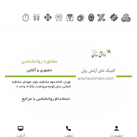



حضوری
تلفنی
آنلاین