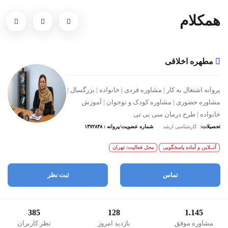
همکلام
مطهره اخلاقی
پروانه اشتغال به کار | مشاوره فردی | خانواده | بزرگسال |
مشاوره حضوری | مشاوره کودک و نوجوان | آموزش
خانواده | طرح درمان سی بی تی
تحصیلات:
کارشناسی ارشد
شماره عضویت/پروانه : ۱۳۷۲۸۴۸
آنــلاین و آماده پاسخگویی
محل فعالیت: تهران
تماس
ثبت نظر
385
128
1.145
مشاوره موفق
بازدید امروز
نظر کاربران