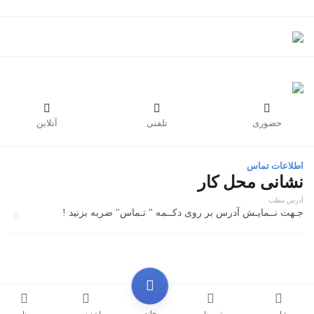



حضوری
تلفنی
آنلاین
اطلاعات تماس
نشانی محل کار
آدرس مطب
جـهت نــمایـش آدرس بر روی دکــمه " تـماس" ضربه بزنید !
خانه