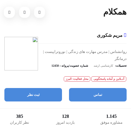
همکلام
مریم شکوری
روانشناس | مدرس مهارت های زندگی | نوروتراپیست |
درمانگر
تحصیلات:
کارشناسی ارشد
شماره عضویت/پروانه : 12458
آنــلاین و آماده پاسخگویی
محل فعالیت: البرز
تماس
ثبت نظر
385
128
1.145
مشاوره موفق
بازدید امروز
نظر کاربران