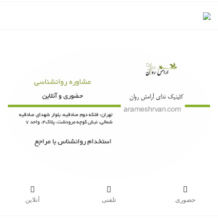



حضوری
تلفنی
آنلاین