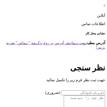

آنلاین
اطلاعات تماس
نشانی محل کار
آدرس مطب
جـهت نــمایـش آدرس بر روی دکــمه " تـماس" ضربه
بزنید !
نظر سنجی
جهت ثبت نظر فرم زیر را تکمیل نمائید
(ضروری)