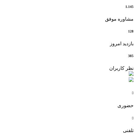
1.145
مشاوره موفق
128
بازدید امروز
385
نظر کاربران

حضوری

تلفنی