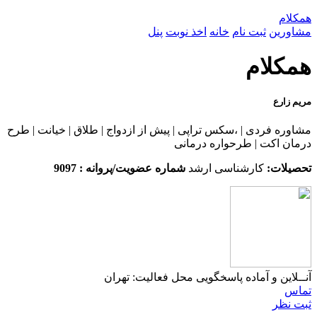
همکلام
مشاورین
ثبت نام
خانه
اخذ نوبت
پنل
همکلام
مریم زارع
مشاوره فردی | ،سکس تراپی | پیش از ازدواج | طلاق | خیانت | طرح
درمان اکت | طرحواره درمانی
تحصیلات:
کارشناسی ارشد
شماره عضویت/پروانه : 9097
آنــلاین و آماده پاسخگویی
محل فعالیت: تهران
تماس
ثبت نظر