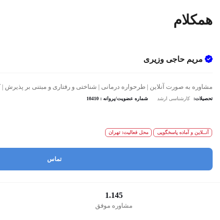
همکلام
مریم حاجی وزیری
مشاوره به صورت آنلاین | طرحواره درمانی | شناختی و رفتاری و مبتنی بر پذیرش | 
تحصیلات:
کارشناسی ارشد
شماره عضویت/پروانه : 10410
آنــلاین و آماده پاسخگویی
محل فعالیت: تهران
تماس
1.145
مشاوره موفق