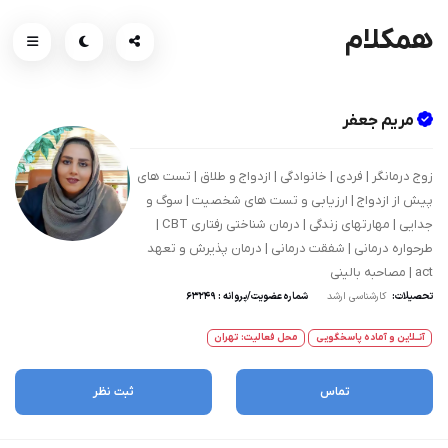
همکلام
مریم جعفر
زوج درمانگر | فردی | خانوادگی | ازدواج و طلاق | تست های
پیش از ازدواج | ارزیابی و تست های شخصیت | سوگ و
جدایی | مهارتهای زندگی | درمان شناختی رفتاری CBT |
طرحواره درمانی | شفقت درمانی | درمان پذیرش و تعهد
act | مصاحبه بالینی
تحصیلات:
کارشناسی ارشد
شماره عضویت/پروانه : 63249
آنــلاین و آماده پاسخگویی
محل فعالیت: تهران
تماس
ثبت نظر