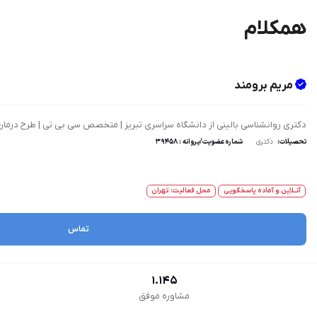
همکلام
مریم برومند
دکتری روانشناسی بالینی از دانشگاه سراسری تبریز | متخصص سی بی تی | طرح درمان
تحصیلات:
دکتری
شماره عضویت/پروانه : 39458
آنــلاین و آماده پاسخگویی
محل فعالیت: تهران
تماس
1.145
مشاوره موفق