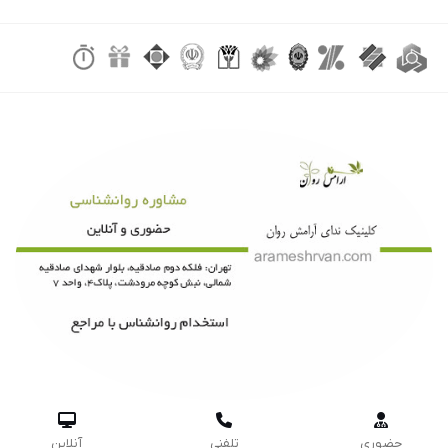



حضوری
تلفنی
آنلاین