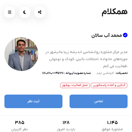
همکلام
محمد آب سالان
مدیر مرکز مشاوره روانشناسی اندیشه زیبا عالیشهر در
حوزه‌های خانواده ،اختلالات بالینی ،کودک و نوجوان
،فعالیت می کنم
تحصیلات:
کارشناسی ارشد
شماره عضویت/پروانه : 45991==1810680
آنــلاین و آماده پاسخگویی
محل فعالیت: بوشهر
تماس
ثبت نظر
385
128
1.145
مشاوره موفق
بازدید امروز
نظر کاربران