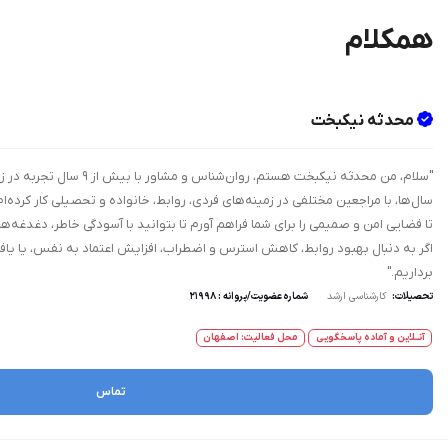
همکلام
محدثه نیکبخت
"سلام، من محدثه نیکبخ
سال‌ها، با مراجعین مختلفی در زمینه‌های فردی، روابط، خانواده و تحصیلی کار کرده‌
تا فضایی امن و صمیمی را برای شما فراهم آورم تا بتوانید با آسودگی خاطر، دغدغه‌
اگر به دنبال بهبود روابط، کاهش استرس و اضطراب، افزایش اعتماد به نفس، یا یا
برداریم."
تحصیلات:
کارشناسی ارشد
شماره عضویت/پروانه : 21998
آنــلاین و آماده پاسخگویی
محل فعالیت: اصفهان
تماس