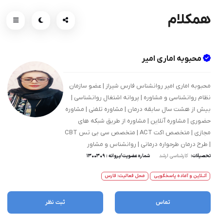
همکلام
محبوبه اماری امیر
محبوبه اماری امیر روانشناس فارس شیراز | عضو سازمان
نظام روانشناسی و مشاوره | پروانه اشتغال روانشناسی |
بیش از هشت سال سابقه درمان | مشاوره تلفنی | مشاوره
حضوری | مشاوره آنلاین | مشاوره از طریق شبکه های
مجازی | متخصص اکت ACT | متخصص سی بی تس CBT
| طرح درمان طرحواره درمانی | روانشناس و مشاور
تحصیلات:
کارشناسی ارشد
شماره عضویت/پروانه : 1300309
آنــلاین و آماده پاسخگویی
محل فعالیت: فارس
تماس
ثبت نظر