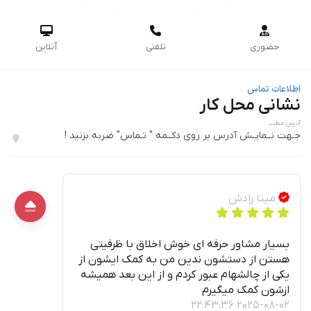



حضوری
تلفنی
آنلاین
اطلاعات تماس
نشانی محل کار
آدرس مطب
جـهت نــمایـش آدرس بر روی دکــمه " تـماس" ضربه بزنید !
مینا رادش
بسیار مشاور حرفه ای خوش اخلاق با ظرفیتی
هستن از دستشون ندین من به کمک ایشون از
یکی از چالشهام عبور کردم و از این بعد همیشه
ازشون کمک میگیرم
2025-08-02 22:43:36