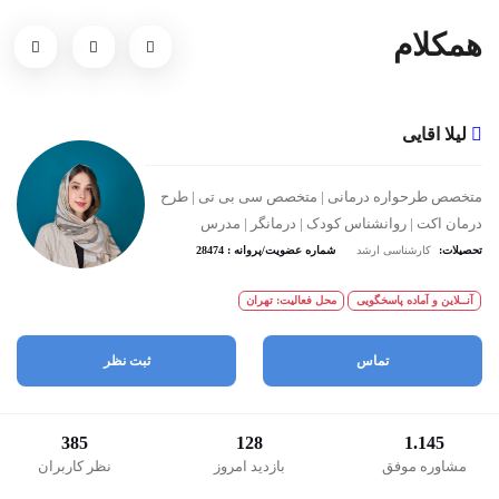
همکلام
لیلا اقایی
متخصص طرحواره درمانی | متخصص سی بی تی | طرح
درمان اکت | روانشناس کودک | درمانگر | مدرس
تحصیلات:
کارشناسی ارشد
شماره عضویت/پروانه : 28474
آنــلاین و آماده پاسخگویی
محل فعالیت: تهران
تماس
ثبت نظر
385
128
1.145
مشاوره موفق
بازدید امروز
نظر کاربران