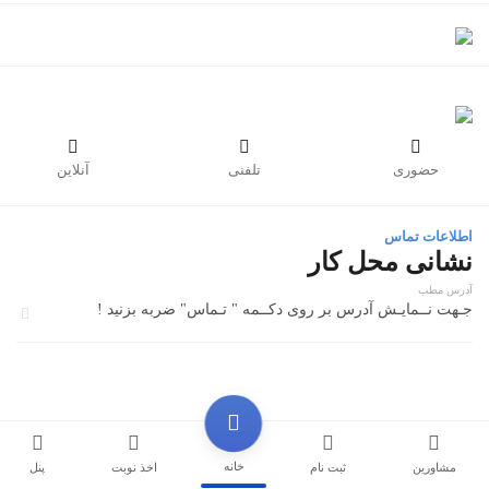



حضوری
تلفنی
آنلاین
اطلاعات تماس
نشانی محل کار
آدرس مطب
جـهت نــمایـش آدرس بر روی دکــمه " تـماس" ضربه بزنید !
خانه
مشاورین
ثبت نام
اخذ نوبت
پنل