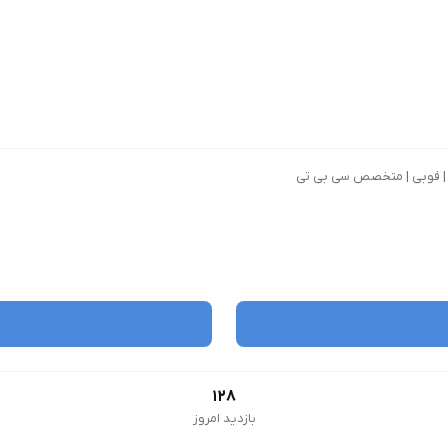
اب | فوبی | متخصص سی بی تی
128
بازدید امروز