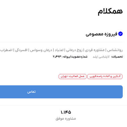
همکلام
فیروزه معصومی
روانشناس | مشاوره فردی | زوج درمانی | اعتیاد | درمان وسواس | افسردگی | اضطر
تحصیلات:
کارشناسی ارشد
شماره عضویت/پروانه : 20493
آنــلاین و آماده پاسخگویی
محل فعالیت: تهران
تماس
1.145
مشاوره موفق