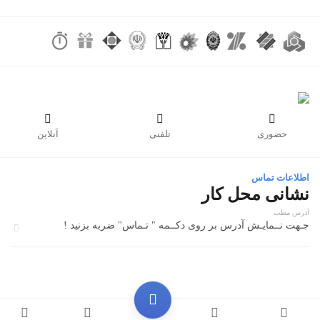



حضوری
تلفنی
آنلاین
اطلاعات تماس
نشانی محل کار
آدرس مطب
جـهت نــمایـش آدرس بر روی دکــمه " تـماس" ضربه بزنید !