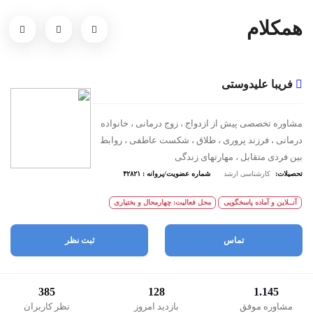
همکلام
فریبا علیدوستی
مشاوره تخصصی پیش از ازدواج ، زوج درمانی ، خانواده
درمانی ، فرزند پروری ، طلاق ، شکست عاطفی ، روابط
بین فردی متقابل ، مهارتهای زندگی
تحصیلات:
کارشناسی ارشد
شماره عضویت/پروانه : ۴۲۸۲۱
آنــلاین و آماده پاسخگویی
محل فعالیت: چهارمحال و بختیاری
تماس
ثبت نظر
385
128
1.145
مشاوره موفق
بازدید امروز
نظر کاربران