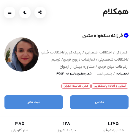
همکلام
فرزانه نیکخواه متین
افسردگی / اختلالات اضطرابی / پنیک،فوبیا/اختلالات خُلقی
/اختلالات شخصیتی / تعارضات درون فردی/ ترمیم
ارتباطات میان فردی / مشاوره پیش از ازدواج
تحصیلات:
کارشناسی ارشد
شماره عضویت/پروانه : 14553
آنــلاین و آماده پاسخگویی
محل فعالیت: تهران
تماس
ثبت نظر
385
128
1.145
مشاوره موفق
بازدید امروز
نظر کاربران