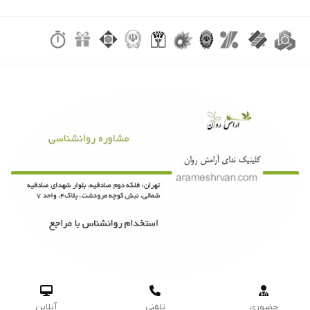



حضوری
تلفنی
آنلاین