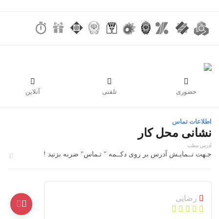



حضوری
تلفنی
آنلاین
اطلاعات تماس
نشانی محل کار
آدرس مطب
جـهت نــمایـش آدرس بر روی دکــمه " تـماس" ضربه بزنید !
رضایی