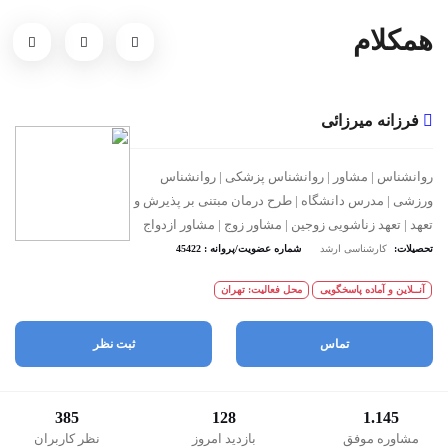
همکلام
فرزانه میرزائی
روانشناس | مشاور | روانشناس پزشکی | روانشناس
ورزشی | مدرس دانشگاه | طرح درمان مبتنی بر پذیرش و
تعهد | تعهد زناشویی زوجین | مشاور زوج | مشاور ازدواج
تحصیلات:
کارشناسی ارشد
شماره عضویت/پروانه : 45422
آنــلاین و آماده پاسخگویی
محل فعالیت: تهران
تماس
ثبت نظر
385
128
1.145
مشاوره موفق
بازدید امروز
نظر کاربران