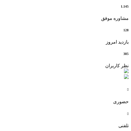
1.145
مشاوره موفق
128
بازدید امروز
385
نظر کاربران

حضوری

تلفنی