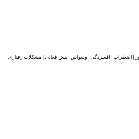
ر | اضطراب | افسردگی | وسواس | بیش فعالی | مشکلات رفتاری