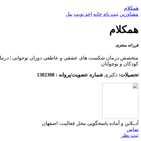
همکلام
مشاورین
ثبت نام
خانه
اخذ نوبت
پنل
همکلام
فرزانه منجزی
متخصص درمان شکست های عشقی و عاطفی دوران نوجوانی | درمان اخت
کودکان و نوجوانان
تحصیلات:
دکتری
شماره عضویت/پروانه : 1302308
آنــلاین و آماده پاسخگویی
محل فعالیت: اصفهان
تماس
ثبت نظر