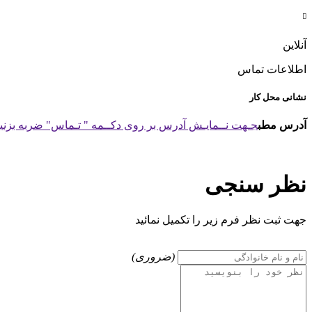

آنلاین
اطلاعات تماس
نشانی محل کار
آدرس مطب
جـهت نــمایـش آدرس بر روی دکــمه " تـماس" ضربه بزنید
نظر سنجی
جهت ثبت نظر فرم زیر را تکمیل نمائید
(ضروری)