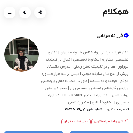
همکلام
فرزانه مردانی
دکتر فرزانه مردانی روانشناس خانواده تهران | دکتری
تخصصی مشاوره | مشاوره تخصصی | فعال در کلینیک
مهراور | فعال در کلینیک نبض زندگی | مدرس دانشگاه |
بیش از پنج سال سابقه درمان | بیش از سه هزار مشاوره
موفق | مولف و نویسنده | داور در مجلات علمی پژوهشی
وزارتین کارشناس مجله روانشناسی زن | عضو دپارتمان
روانشناسی و مشاوره انستیتو KMAN کانادا | مشاوره
حضوری | مشاوره آنلاین | مشاوره تلفنی
تحصیلات:
دکتری
شماره عضویت/پروانه : 1640265
آنــلاین و آماده پاسخگویی
محل فعالیت: تهران