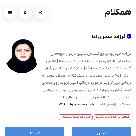
همکلام
فرزانه حیدری نیا
فرزانه حیدری نیا روانشناس بالینی دزفول خوزستان
متخصص طرحواره درمانی مقدماتی و پیشرفته | دانش
آموخته مستقیم جفری یانگ | طرح درمان شناختی رفتاری
CBT | زوج درمانی مقدماتی و پیشرفته با رویکرد طرحواره
درمانی پییر گروپ طرحواره درمانی | پییر گروپ زوج درمانی |
مستر کلاس طرحواره درمانی | سوپرویژن طرحواره درمانی
مقدماتی و پیشرفته سوپروایزر بین المللی ISST
تحصیلات:
کارشناسی ارشد
شماره عضویت/پروانه : 71216
آنــلاین و آماده پاسخگویی
محل فعالیت: خوزستان
تماس
ثبت نظر