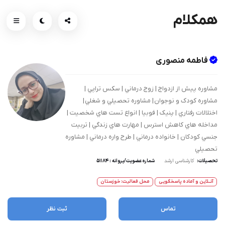
همکلام
فاطمه منصوری
مشاوره پيش از ازدواج | زوج درماني | سکس تراپي |
مشاوره کودک و نوجوان | مشاوره تحصيلي و شغلي |
اختلالات رفتاري | پنيک | فوبيا | انواع تست هاي شخصيت |
مداخله هاي کاهش استرس | مهارت هاي زندگي | تربيت
جنسي کودکان | خانواده درماني | طرح واره درماني | مشاوره
تحصيلي
تحصیلات:
کارشناسی ارشد
شماره عضویت/پروانه : 51184
آنــلاین و آماده پاسخگویی
محل فعالیت: خوزستان
تماس
ثبت نظر