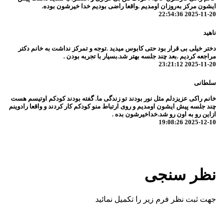
ایشون مرکز به‌روزان اومدیم‌ .واقعا راضی بودیم خدا خیرشون بوده.
2025-11-20 22:54:36
ناهید
دختر خیلی بی قرار بود حتی کابوس میدید .توجه و تمرکز نداشت به خانم دکتر
مراجعه کردیم .بعد چند جلسه بهتر شد.بسیار با تجربه بودن .
2025-11-20 23:21:12
سلطانی
خانم راکی عزیزدلم مثل نور بودند تو زندگی ما. گفته بودند کودکم اوتیسم هست
چند جلسه پیش ایشون اومدیم و روی ارتباط منو کودکم کار کردند و واقعا رادوینم
ازاین رو به اون رو شد.خداخیرشون بده .
2025-12-10 19:08:26
نظر سنجی
جهت ثبت نظر فرم زیر را تکمیل نمائید