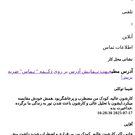
تلفنی

آنلاین
اطلاعات تماس
نشانی محل کار
آدرس مطب
جـهت نــمایـش آدرس بر روی دکــمه " تـماس" ضربه
بزنید !
شیما توکلی
کارشون عالیه. کودک من مضطرب و پرخاشگربود .همش خودش مقایسه
میکرد.ایشون با تحلیل عالی و کارشون باعث شدن نور به زندگی ما برگرده
.خداخیرت بده
2025-07-17 16:28:36
آقایی
خانم راکی کارشون عالیه . کودک من بی قراری و اضطراب شدید داشت پیش