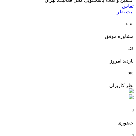
آنــلاین و آماده پاسخگویی
محل فعالیت: تهران
تماس
ثبت نظر
1.145
مشاوره موفق
128
بازدید امروز
385
نظر کاربران

حضوری
