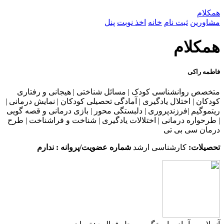
همکلام
مشاورین
ثبت نام
خانه
اخذ نوبت
پنل
همکلام
فاطمه راکی
متخصص روانشناسی کودک | مسائل شناختی | هیجانی و رفتاری
کودکان | اختلال یادگیری | آمادگی تحصیلی کودکان | نمایش درمانی |
ریتموگیم |فرزندپروری | دلبستگی محور | بازی درمانی و قصه گویی
| طرحواره درمانی | اختلالات یادگیری | شناخت و فراشناخت | طرح
درمان سی بی تی
تحصیلات:
کارشناسی ارشد
شماره عضویت/پروانه : ندارم