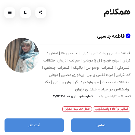
همکلام
فاطمه جاسبی
فاطمه جاسبی روانشناس تهران | تخصص ها | مشاوره
فردی | میان فردی | زوج درمانی | خیانت | درمان اختلالات
افسردگی | اضطراب | وسواس | پانیک | اضطراب اجتماعی |
کمالگرایی | عزت نفس پایین | پرخوری عصبی | درمان
اختلالات شخصیت | طرحواره درمانگر| روان پویشی | دکتر
روانشناس در خیابان مطهری تهران
تحصیلات:
کارشناسی ارشد
شماره عضویت/پروانه : 2042235
آنــلاین و آماده پاسخگویی
محل فعالیت: تهران
تماس
ثبت نظر