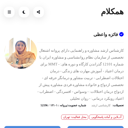
همکلام
فائزه واعظی
کارشناس ارشد مشاوره‌ و راهنمایی دارای پروانه اشتغال
تخصصی از سازمان نظام روانشناسی و مشاوره ایران با
شماره 12101 گذراندن کارگاه و دوره های: - MMT برای
درمان اعتیاد - آموزش مهارت های زندگی - درمان
اختلالات اضطرابی - تربیت مشاور و‌ درمانگر حرفه ای -
تخصصی ازدواج و خانواده مشاوره فردی مشاوره پیش از
ازدواج درمان اختلالات: - وسواس - افسردگی - اضطراب -
اعتیاد رویکرد درمانی: - روان تحلیلی
تحصیلات:
کارشناسی ارشد
شماره عضویت/پروانه : ۱۲۱۰۱ / 52196
آنــلاین و آماده پاسخگویی
محل فعالیت: تهران