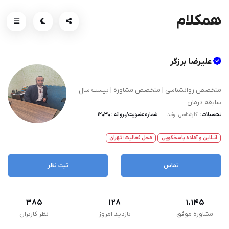
همکلام
علیرضا برزگر
متخصص روانشناسی | متخصص مشاوره | بیست سال
سابقه درمان
تحصیلات:
کارشناسی ارشد
شماره عضویت/پروانه : 12030
آنــلاین و آماده پاسخگویی
محل فعالیت: تهران
تماس
ثبت نظر
385
128
1.145
مشاوره موفق
بازدید امروز
نظر کاربران