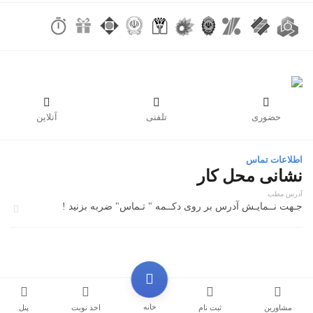



حضوری
تلفنی
آنلاین
اطلاعات تماس
نشانی محل کار
آدرس مطب
جـهت نــمایـش آدرس بر روی دکــمه " تـماس" ضربه بزنید !
خانه
مشاورین
ثبت نام
اخذ نوبت
پنل