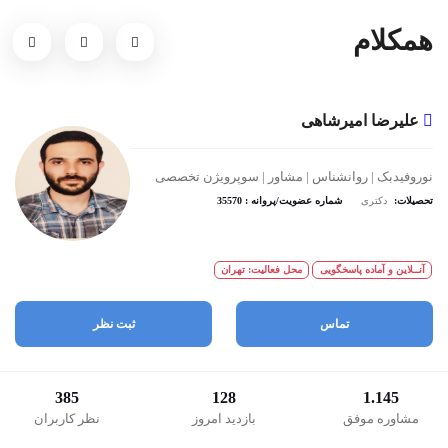
همکلام
علیرضا امیرشاهی
نوروفیدبک | روانشناس | مشاور | سوپرویژن تخصصی
تحصیلات:
دکتری
شماره عضویت/پروانه : 35570
آنــلاین و آماده پاسخگویی
محل فعالیت: تهران
تماس
ثبت نظر
385
128
1.145
مشاوره موفق
بازدید امروز
نظر کاربران